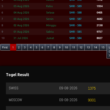
5
05 Aug 2026
Rabu
SMR - 589
1934
6
04 Aug 2026
Selasa
SMR - 588
0405
7
03 Aug 2026
Senin
SMR - 587
4682
8
02 Aug 2026
Minggu
SMR - 586
2138
9
01 Aug 2026
Sabtu
SMR - 585
9757
10
31 Jul 2026
Jumat
SMR - 584
8027
First
1
2
3
4
5
6
7
8
9
10
11
12
13
14
15
(
)
Togel Result
SWISS
09-08-2026
1375
MOSCOW
09-08-2026
9001