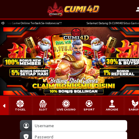
itus Game Online Terbaik Se-Indonesia!!!
Selamat Datang Di CUMI4D Situs Game Onli
TOGEL
SLOT
LIVE CASINO
SPORT
ARCADE
SABU