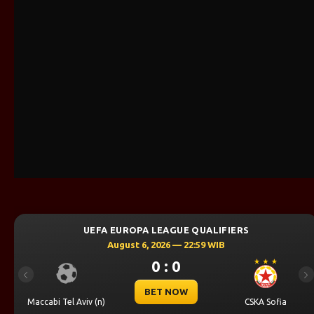
UEFA EUROPA LEAGUE QUALIFIERS
August 6, 2026 — 22:59 WIB
0 : 0
Previous
Ne
BET NOW
Maccabi Tel Aviv (n)
CSKA Sofia