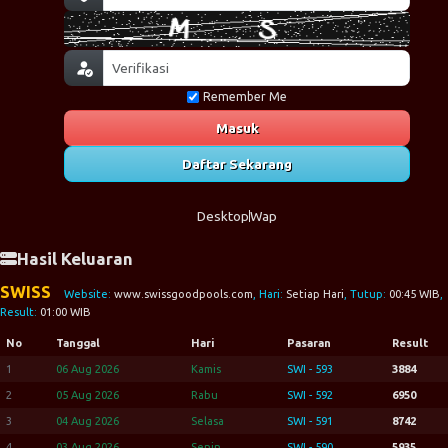
Remember Me
Masuk
Daftar Sekarang
Desktop
Wap
Hasil Keluaran
SWISS
Website:
www.swissgoodpools.com
, Hari:
Setiap Hari
, Tutup:
00:45 WIB
,
Result:
01:00 WIB
No
Tanggal
Hari
Pasaran
Result
1
06 Aug 2026
Kamis
SWI - 593
3884
2
05 Aug 2026
Rabu
SWI - 592
6950
3
04 Aug 2026
Selasa
SWI - 591
8742
4
03 Aug 2026
Senin
SWI - 590
5935