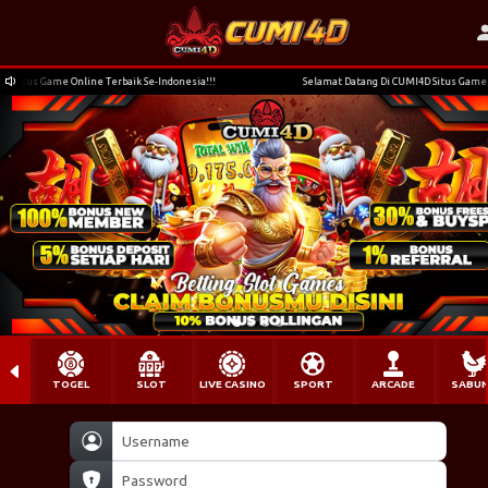
itus Game Online Terbaik Se-Indonesia!!!
Selamat Datang Di CUMI4D Situs Game Onli
TOGEL
SLOT
LIVE CASINO
SPORT
ARCADE
SABU